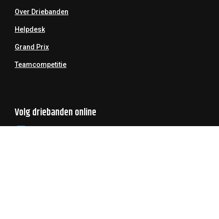
Over Driebanden
Helpdesk
Grand Prix
Teamcompetitie
Volg driebanden online
Youtube
Twitter
Facebook
Copyright Koninklijke Nederlandse Biljart Bond