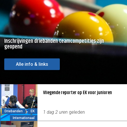
Inschrijvingen driebanden teamcompetities zijn
geopend
Alle info & links
Vliegende reporter op EK voor junioren
Driebanden
EK
1 dag 2 uren
geleden
Internationaal