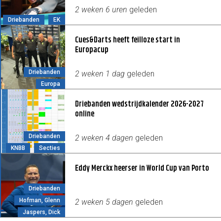
2 weken 6 uren
geleden
Driebanden
EK
Cues&Darts heeft feilloze start in
Europacup
Driebanden
2 weken 1 dag
geleden
Europa
Driebanden wedstrijdkalender 2026-2027
online
Driebanden
2 weken 4 dagen
geleden
KNBB
Secties
Eddy Merckx heerser in World Cup van Porto
Driebanden
Hofman, Glenn
2 weken 5 dagen
geleden
Jaspers, Dick