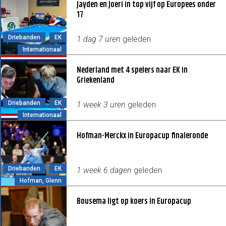
Jayden en Joeri in top vijf op Europees onder
17
Driebanden
EK
1 dag 7 uren
geleden
Internationaal
Nederland met 4 spelers naar EK in
Griekenland
Driebanden
EK
1 week 3 uren
geleden
Internationaal
Hofman-Merckx in Europacup finaleronde
Driebanden
EK
1 week 6 dagen
geleden
Hofman, Glenn
Bousema ligt op koers in Europacup