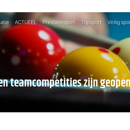
atie
ACTUEEL
Prestatiesport
Topsport
Veilig spo
den teamcompetities zijn geope