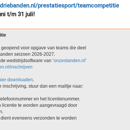
driebanden.nl/prestatiesport/teamcompetitie
i t/m 31 juli!
tie
de geopend voor opgave van teams die deel 

anden seizoen 2026-2027.

de wedstrijdsoftware van ‘
onzestanden.nl
’

n.nl/inschrijven
hier downloaden
.

telefoonnummer en het licentienummer.

n licentie te worden aangevraagd door 

.

e dient eveneens verzonden te worden 
