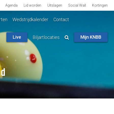
Agenda
Lid worden
Uitslagen
Social Wall
Kortingen
rten
Wedstrijdkalender
Contact
Live
Mijn KNBB
Biljartlocaties
nd