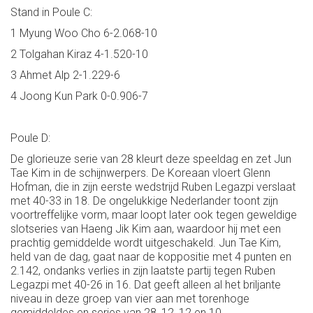
Stand in Poule C:
1 Myung Woo Cho 6-2.068-10
2 Tolgahan Kiraz 4-1.520-10
3 Ahmet Alp 2-1.229-6
4 Joong Kun Park 0-0.906-7
Poule D:
De glorieuze serie van 28 kleurt deze speeldag en zet Jun
Tae Kim in de schijnwerpers. De Koreaan vloert Glenn
Hofman, die in zijn eerste wedstrijd Ruben Legazpi verslaat
met 40-33 in 18. De ongelukkige Nederlander toont zijn
voortreffelijke vorm, maar loopt later ook tegen geweldige
slotseries van Haeng Jik Kim aan, waardoor hij met een
prachtig gemiddelde wordt uitgeschakeld. Jun Tae Kim,
held van de dag, gaat naar de koppositie met 4 punten en
2.142, ondanks verlies in zijn laatste partij tegen Ruben
Legazpi met 40-26 in 16. Dat geeft alleen al het briljante
niveau in deze groep van vier aan met torenhoge
gemiddeldes en series van 28, 12, 12 en 10.