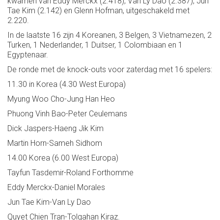
kwamen van Eddy Merckx (2.418), Van Ly Dao (2.387), Jun
Tae Kim (2.142) en Glenn Hofman, uitgeschakeld met
2.220.
In de laatste 16 zijn 4 Koreanen, 3 Belgen, 3 Vietnamezen, 2
Turken, 1 Nederlander, 1 Duitser, 1 Colombiaan en 1
Egyptenaar.
De ronde met de knock-outs voor zaterdag met 16 spelers:
11.30 in Korea (4.30 West Europa)
Myung Woo Cho-Jung Han Heo
Phuong Vinh Bao-Peter Ceulemans
Dick Jaspers-Haeng Jik Kim
Martin Horn-Sameh Sidhom
14.00 Korea (6.00 West Europa)
Tayfun Tasdemir-Roland Forthomme
Eddy Merckx-Daniel Morales
Jun Tae Kim-Van Ly Dao
Quyet Chien Tran-Tolgahan Kiraz.