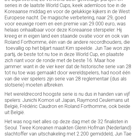
series in de laatste World Cups, keek ademloos toe in de
Koreaanse middag en voor de gelukkige kijkers in de West
Europese nacht. De magische verbetering, naar 29, goed
voor eeuwige roem en een premie van 29.000 euro, was
helaas onhaalbaar voor deze Koreaanse sterspeler. Hij
kreeg er in eigen land een staande ovatie voor en ook van
Roland Forthomme, één van de andere recordhouders, die
toevallig op het biljart naast Kim speelde. Jun Tae won zijn
partij, de beste tot nu toe in deze World Cup, en plaatste
zich riant voor de ronde met de beste 16. Maar hoe
jammer: want in de vier keer dat de historische serie van 28
tot nu toe was gemaakt door wereldspelers, had nooit één
van die vier spelers zijn serie van 28 reglementair (dus als
slotserie) moeten afbreken.
Het wereldrecord hoogste serie is nu dus in handen van vijf
spelers: Junichi Komori uit Japan, Raymond Ceulemans uit
België, Frédéric Caudron en Roland Forthomme, ook beide
uit België.
Het was nog niet alles op deze dag met de 32 finalisten in
Seoul. Twee Koreanen maakten Glenn Hofman (Nederland)
slachtoffer van uitschakeling met 2.200 gemiddeld, Jun Tae