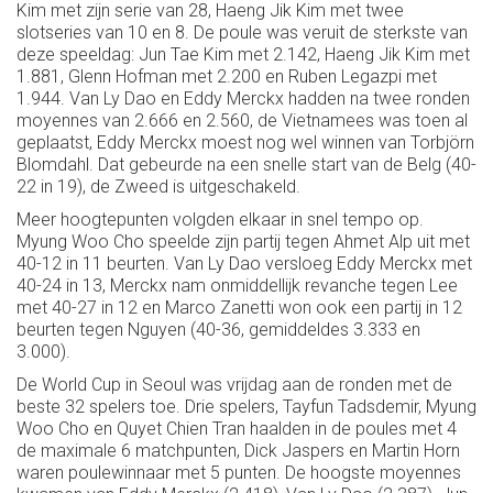
Kim met zijn serie van 28, Haeng Jik Kim met twee
slotseries van 10 en 8. De poule was veruit de sterkste van
deze speeldag: Jun Tae Kim met 2.142, Haeng Jik Kim met
1.881, Glenn Hofman met 2.200 en Ruben Legazpi met
1.944. Van Ly Dao en Eddy Merckx hadden na twee ronden
moyennes van 2.666 en 2.560, de Vietnamees was toen al
geplaatst, Eddy Merckx moest nog wel winnen van Torbjörn
Blomdahl. Dat gebeurde na een snelle start van de Belg (40-
22 in 19), de Zweed is uitgeschakeld.
Meer hoogtepunten volgden elkaar in snel tempo op.
Myung Woo Cho speelde zijn partij tegen Ahmet Alp uit met
40-12 in 11 beurten. Van Ly Dao versloeg Eddy Merckx met
40-24 in 13, Merckx nam onmiddellijk revanche tegen Lee
met 40-27 in 12 en Marco Zanetti won ook een partij in 12
beurten tegen Nguyen (40-36, gemiddeldes 3.333 en
3.000).
De World Cup in Seoul was vrijdag aan de ronden met de
beste 32 spelers toe. Drie spelers, Tayfun Tadsdemir, Myung
Woo Cho en Quyet Chien Tran haalden in de poules met 4
de maximale 6 matchpunten, Dick Jaspers en Martin Horn
waren poulewinnaar met 5 punten. De hoogste moyennes