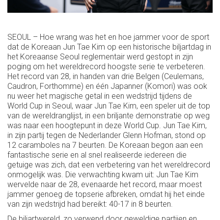
SEOUL – Hoe wrang was het en hoe jammer voor de sport
dat de Koreaan Jun Tae Kim op een historische biljartdag in
het Koreaanse Seoul reglementair werd gestopt in zijn
poging om het wereldrecord hoogste serie te verbeteren.
Het record van 28, in handen van drie Belgen (Ceulemans,
Caudron, Forthomme) en één Japanner (Komori) was ook
nu weer het magische getal in een wedstrijd tijdens de
World Cup in Seoul, waar Jun Tae Kim, een speler uit de top
van de wereldranglijst, in een briljante demonstratie op weg
was naar een hoogtepunt in deze World Cup. Jun Tae Kim,
in zijn partij tegen de Nederlander Glenn Hofman, stond op
12 caramboles na 7 beurten. De Koreaan begon aan een
fantastische serie en al snel realiseerde iedereen die
getuige was zich, dat een verbetering van het wereldrecord
onmogelijk was. Die verwachting kwam uit: Jun Tae Kim
wervelde naar de 28, evenaarde het record, maar moest
jammer genoeg de topserie afbreken, omdat hij het einde
van zijn wedstrijd had bereikt: 40-17 in 8 beurten.
De biljartwereld, zo verwend door geweldige partijen en