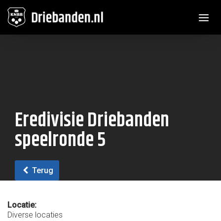
Toggle n
Eredivisie Driebanden
speelronde 5
Terug
Locatie:
Diverse locaties