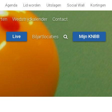
Agenda
Lid worden
Uitslagen
Social Wall
Kortingen
rten
Wedstrijdkalender
Contact
Live
Mijn KNBB
Biljartlocaties