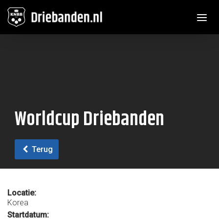
Toggle n
Worldcup Driebanden
Terug
Locatie:
Korea
Startdatum: