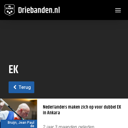
Toggle n
EK
Terug
Nederlanders maken zich op voor dubbel EK
in Ankara
Bruijn, Jean Paul
de
2 jaar 3 maanden
geleden