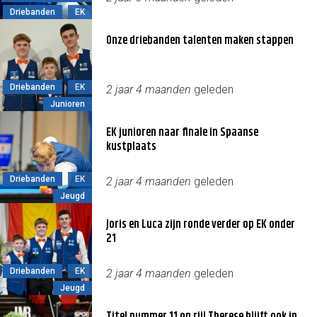
Driebanden
EK
Onze driebanden talenten maken stappen
Driebanden
EK
2 jaar 4 maanden
geleden
Junioren
EK junioren naar finale in Spaanse
kustplaats
Driebanden
EK
2 jaar 4 maanden
geleden
Jeugd
Joris en Luca zijn ronde verder op EK onder
21
Driebanden
EK
2 jaar 4 maanden
geleden
Jeugd
Titel nummer 11 op rij! Therese blijft ook in