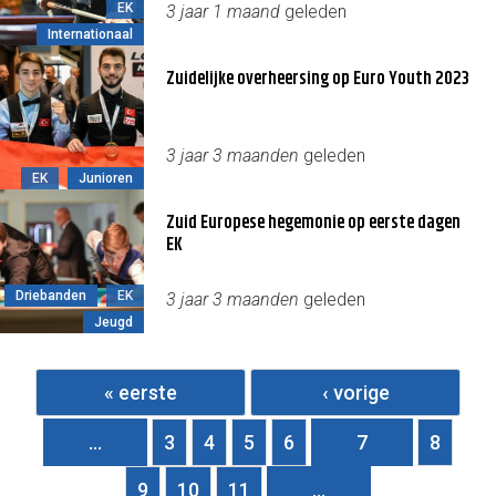
EK
3 jaar 1 maand
geleden
Internationaal
Zuidelijke overheersing op Euro Youth 2023
3 jaar 3 maanden
geleden
EK
Junioren
Zuid Europese hegemonie op eerste dagen
EK
Driebanden
EK
3 jaar 3 maanden
geleden
Jeugd
Pagina's
« eerste
‹ vorige
…
3
4
5
6
7
8
9
10
11
…