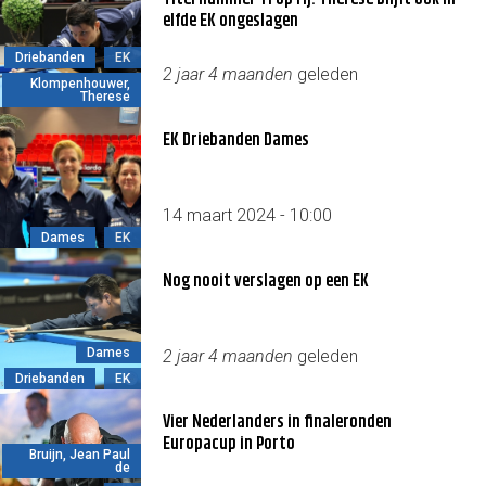
elfde EK ongeslagen
Driebanden
EK
2 jaar 4 maanden
geleden
Klompenhouwer,
Therese
EK Driebanden Dames
14 maart 2024 - 10:00
Dames
EK
Nog nooit verslagen op een EK
Dames
2 jaar 4 maanden
geleden
Driebanden
EK
Vier Nederlanders in finaleronden
Europacup in Porto
Bruijn, Jean Paul
de