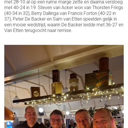
met 28-10 al op een ruime marge zette en daarna versloeg
met 40-24 in 19. Steven van Acker won van Thorsten Frings
(40-34 in 32), Berry Dallinga van Francis Forton (40-22 in
37), Peter De Backer en Sam van Etten speelden gelijk in
een mooie wedstrijd, waarin De Backer leidde met 36-27 en
Van Etten terugvocht naar remise.