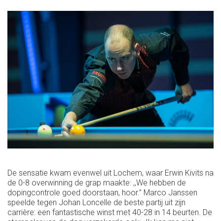
De sensatie kwam evenwel uit Lochem, waar Erwin Kivits na
de 0-8 overwinning de grap maakte: ,,We hebben de
dopingcontrole goed doorstaan, hoor.’’ Marco Janssen
speelde tegen Johan Loncelle de beste partij uit zijn
carrière: een fantastische winst met 40-28 in 14 beurten. De