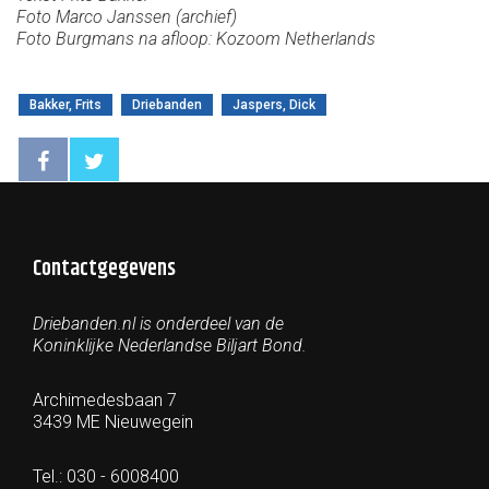
Foto Marco Janssen (archief)
Foto Burgmans na afloop: Kozoom Netherlands
Bakker, Frits
Driebanden
Jaspers, Dick
Contactgegevens
Driebanden.nl is onderdeel van de
Koninklijke Nederlandse Biljart Bond.
Archimedesbaan 7
3439 ME Nieuwegein
Tel.: 030 - 6008400