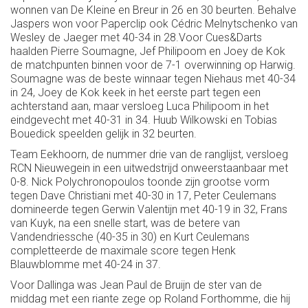
wonnen van De Kleine en Breur in 26 en 30 beurten. Behalve
Jaspers won voor Paperclip ook Cédric Melnytschenko van
Wesley de Jaeger met 40-34 in 28.Voor Cues&Darts
haalden Pierre Soumagne, Jef Philipoom en Joey de Kok
de matchpunten binnen voor de 7-1 overwinning op Harwig.
Soumagne was de beste winnaar tegen Niehaus met 40-34
in 24, Joey de Kok keek in het eerste part tegen een
achterstand aan, maar versloeg Luca Philipoom in het
eindgevecht met 40-31 in 34. Huub Wilkowski en Tobias
Bouedick speelden gelijk in 32 beurten.
Team Eekhoorn, de nummer drie van de ranglijst, versloeg
RCN Nieuwegein in een uitwedstrijd onweerstaanbaar met
0-8. Nick Polychronopoulos toonde zijn grootse vorm
tegen Dave Christiani met 40-30 in 17, Peter Ceulemans
domineerde tegen Gerwin Valentijn met 40-19 in 32, Frans
van Kuyk, na een snelle start, was de betere van
Vandendriessche (40-35 in 30) en Kurt Ceulemans
completteerde de maximale score tegen Henk
Blauwblomme met 40-24 in 37.
Voor Dallinga was Jean Paul de Bruijn de ster van de
middag met een riante zege op Roland Forthomme, die hij