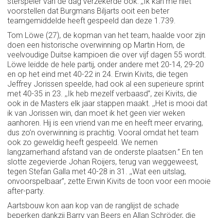
sterspeler van de dag verzekerde ook: ,,Ik kan me niet
voorstellen dat Burgmans Biljarts ooit een beter
teamgemiddelde heeft gespeeld dan deze 1.739.
Tom Löwe (27), de kopman van het team, haalde voor zijn
doen een historische overwinning op Martin Horn, de
veelvoudige Duitse kampioen die over vijf dagen 55 wordt.
Löwe leidde de hele partij, onder andere met 20-14, 29-20
en op het eind met 40-22 in 24. Erwin Kivits, die tegen
Jeffrey Jorissen speelde, had ook al een superieure sprint
met 40-35 in 23. ,,Ik heb mezelf verbaasd’’, zei Kivits, die
ook in de Masters elk jaar stappen maakt. ,,Het is mooi dat
ik van Jorissen win, dan moet ik het geen vier weken
aanhoren. Hij is een vriend van me en heeft meer ervaring,
dus zo’n overwinning is prachtig. Vooral omdat het team
ook zo geweldig heeft gespeeld. We nemen
langzamerhand afstand van de onderste plaatsen.’’ En ten
slotte zegevierde Johan Roijers, terug van weggeweest,
tegen Stefan Galla met 40-28 in 31. ,,Wat een uitslag,
onvoorspelbaar’’, zette Erwin Kivits de toon voor een mooie
after-party.
Aartsbouw kon aan kop van de ranglijst de schade
beperken dankzij Barry van Beers en Allan Schröder, die