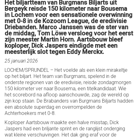
Het biljartteam van Burgmans Biljarts uit
Bergeyk reisde 150 kilometer naar Bousema
in Lochem voor een sensationele overwinning
met 0-8 in de Kozoom League, de eredivisie
Driebanden. Marco Janssen was de ster van
de middag, Tom Löwe versloeg voor het eerst
zijn meester Martin Horn. Aartsbouw bleef
koploper, Dick Jaspers eindigde met een
meesterlijk slot tegen Eddy Merckx.
25 januari 2026
LOCHEM/SPRUNDEL – Het voelde als een klein mirakeltje
op het biljart. Het team van Burgmans, spelend in de
onderste regionen van de eredivisie, reisde zondagmorgen
150 kilometer ver naar Bousema, een titelkandidaat. Wie
het scorebord na afloop aanschouwde, zag de wereld op
zijn kop staan. De Brabanders van Burgmans Biljarts hadden
een absolute superdag en overrompelden de
Achterhoekers met 0-8.
Koploper Aartsbouw maakte een halve misstap, Dick
Jaspers had een briljante sprint en de ranglijst onderging
wat kleine verschuivingen. Het dak ging eraf voor de