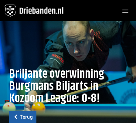
Toggle n
Briljante overwinning
Burgmans Biljarts in
Kozoom League: 0-8!
Terug