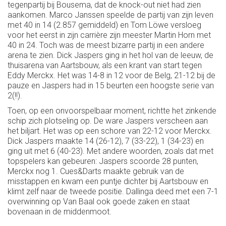
tegenpartij bij Bousema, dat de knock-out niet had zien
aankomen. Marco Janssen speelde de partij van zijn leven
met 40 in 14 (2.857 gemiddeld) en Tom Löwe versloeg
voor het eerst in zijn carrière zijn meester Martin Horn met
40 in 24. Toch was de meest bizarre partij in een andere
arena te zien. Dick Jaspers ging in het hol van de leeuw, de
thuisarena van Aartsbouw, als een krant van start tegen
Eddy Merckx. Het was 14-8 in 12 voor de Belg, 21-12 bij de
pauze en Jaspers had in 15 beurten een hoogste serie van
2(!!).
Toen, op een onvoorspelbaar moment, richtte het zinkende
schip zich plotseling op. De ware Jaspers verscheen aan
het biljart. Het was op een schore van 22-12 voor Merckx.
Dick Jaspers maakte 14 (26-12), 7 (33-22), 1 (34-23) en
ging uit met 6 (40-23). Met andere woorden, zoals dat met
topspelers kan gebeuren: Jaspers scoorde 28 punten,
Merckx nog 1. Cues&Darts maakte gebruik van de
misstappen en kwam een puntje dichter bij Aartsbouw en
klimt zelf naar de tweede positie. Dallinga deed met een 7-1
overwinning op Van Baal ook goede zaken en staat
bovenaan in de middenmoot.