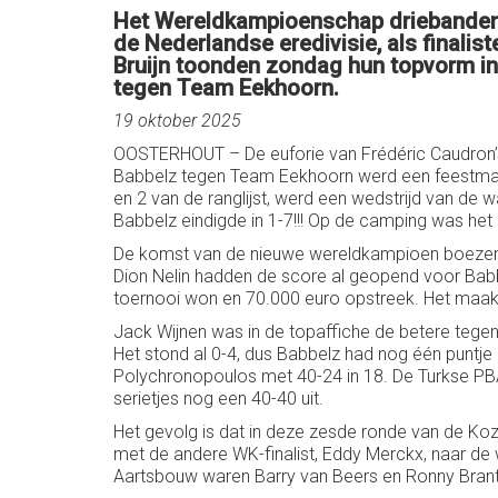
Het Wereldkampioenschap driebanden i
de Nederlandse eredivisie, als finali
Bruijn toonden zondag hun topvorm i
tegen Team Eekhoorn.
19 oktober 2025
OOSTERHOUT – De euforie van Frédéric Caudron’s 
Babbelz tegen Team Eekhoorn werd een feestmar
en 2 van de ranglijst, werd een wedstrijd van de
Babbelz eindigde in 1-7!!! Op de camping was het 
De komst van de nieuwe wereldkampioen boezemde
Dion Nelin hadden de score al geopend voor Bab
toernooi won en 70.000 euro opstreek. Het maakte 
Jack Wijnen was in de topaffiche de betere tege
Het stond al 0-4, dus Babbelz had nog één puntje n
Polychronopoulos met 40-24 in 18. De Turkse PBA
serietjes nog een 40-40 uit.
Het gevolg is dat in deze zesde ronde van de K
met de andere WK-finalist, Eddy Merckx, naar de 
Aartsbouw waren Barry van Beers en Ronny Brant