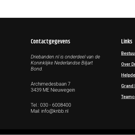
Contactgegevens
Links
Bestuu
Driebanden.nl is onderdeel van de
Koninklijke Nederlandse Biljart
Over D
Bond.
Helpd
Archimedesbaan 7
Grand 
3439 ME Nieuwegein
Teamco
Tel.: 030 - 6008400
Mail:
info@knbb.nl