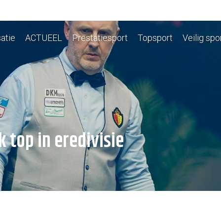
atie
ACTUEEL
Prestatiesport
Topsport
Veilig spo
 top in eredivisie