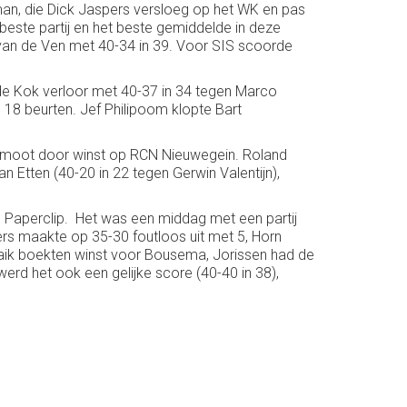
man, die Dick Jaspers versloeg op het WK en pas
 beste partij en het beste gemiddelde in deze
 van de Ven met 40-34 in 39. Voor SIS scoorde
y de Kok verloor met 40-37 in 34 tegen Marco
 18 beurten. Jef Philipoom klopte Bart
enmoot door winst op RCN Nieuwegein. Roland
 Etten (40-20 in 22 tegen Gerwin Valentijn),
n Paperclip. Het was een middag met een partij
ers maakte op 35-30 foutloos uit met 5, Horn
Schaik boekten winst voor Bousema, Jorissen had de
werd het ook een gelijke score (40-40 in 38),