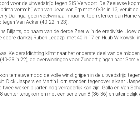
 boord voor de uitwedstrijd tegen SIS Vervoort. De Zeeuwse kop
n prima vorm: hij won van Jean van Erp met 40-34 in 13, veruit de
ry Dallinga, geen veelwinnaar, maar nu toch sterker dan Harrie
 tegen Van Acker (40-22 in 23).
mans Biljarts, op naam van de derde Zeeuw in de eredivisie. Joe
e score dankzij Ruben Legazpi met 40 in 17 en Huub Wilkowski in
al Kelderafdichting klimt naar het onderste deel van de midd
(40-38 in 22), de overwinningen voor Zundert gingen naar Sam van
n ternauwernood de volle winst grijpen in de uitwedstrijd tege
cuit. Dick Jaspers en Martin Horn stonden tegenover elkaar. Jasp
 na twee weken biljarten nog verraderlijk kan zijn. Galla en Van 
-28 achter terugkomen met een serie van 8 (36-36) en uiteindelijk 