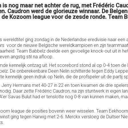
s nog maar net achter de rug, met Frédéric Caud
sten. Caudron werd de glorieuze winnaar. De Belge
n de Kozoom league voor de zesde ronde. Team 
wereldtitel ging zondag in de Nederlandse eredivisie naar een 
s voor de nieuwe Belgische wereldkampioen en zijn teammaat
 waarheid. Team Babbelz deelde een gevoelige knock-out uit in 
even angstig stil na afloop.
 kennelijk ontzag uit. Het scorebord stond al op 0-4 toen de 
belz. De onberekenbare Deen Nelin schitterde tegen Eddy Lepp
kennelijk geen indruk op Nelin, die de profspeler uit de partij 
n Jerry Hermans met 40-27 in 22 en toen kwamen de drie spelers
odig. Daar zette Frédéric Caudron, na zijn stuntwerk in eigen lan
’er Savas Bulut had er tenslotte nog 0-8 van kunnen maken, ma
ozoom league de posities bovenin weer wisselen. Team Eekhoorn
winst ging tegen Harwig met 2-6. Merckx versloeg de Duitser Ni
s.