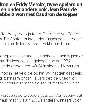
ron en Eddy Merckx, twee spelers uit
n en onder andere ook Jean Paul de
Babbelz won met Caudron de topper
after-party met zijn team. De topper van Team
s. De Oosterhoutse derby, tussen de nummers 1
het hol van de leeuw. Team Eekhoorn-Team
kampioen in de arena verscheen. Jack Wijnen en
ens, die twee weken geleden nog een PBA
speelde en won met 40-34 in slechts 16 beurten.
 nog in het veld die op het WK hadden gespeeld.
d, zijn naam onder. Hij versloeg de Griek Nick
ar Peter Ceulemans sleurde er met twee kleine
 verspeelt de tweede plaats aan Aartsbouw, dat
ehaus met 40-18 in 27. De andere winnaars voor