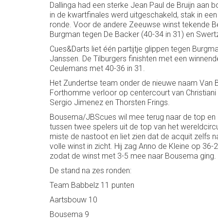
Dallinga had een sterke Jean Paul de Bruijn aan
in de kwartfinales werd uitgeschakeld, stak in ee
ronde. Voor de andere Zeeuwse winst tekende Ber
Burgman tegen De Backer (40-34 in 31) en Swertz
Cues&Darts liet één partijtje glippen tegen Burg
Janssen. De Tilburgers finishten met een winnend
Ceulemans met 40-36 in 31.
Het Zundertse team onder de nieuwe naam Van Ba
Forthomme verloor op centercourt van Christiani 
Sergio Jimenez en Thorsten Frings.
Bousema/JBScues wil mee terug naar de top en ko
tussen twee spelers uit de top van het wereldcir
miste de nastoot en liet zien dat de acquit zelfs
volle winst in zicht. Hij zag Anno de Kleine op 36
zodat de winst met 3-5 mee naar Bousema ging.
De stand na zes ronden:
Team Babbelz 11 punten
Aartsbouw 10
Bousema 9