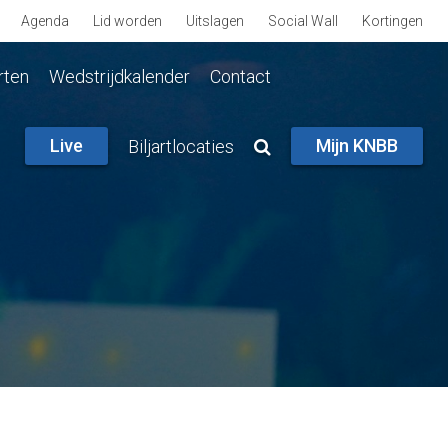
Agenda
Lid worden
Uitslagen
Social Wall
Kortingen
rten
Wedstrijdkalender
Contact
Live
Mijn KNBB
Biljartlocaties