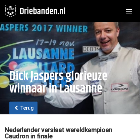
Toggle n
Dick Jaspers glorieuze
winnaar in Lausanne
Terug
Nederlander verslaat wereldkampioen
Caudron in finale