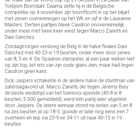
Torbjörn Blomdahl. Daarna zette hij in de Belgische
competitie op 4 november zijn triomftocht in op het biljart
met zeven overwinningen op het WK en vijf in de Lausanne
Masters. Dertien partijen bleek Caudron onoverwinnelijk,
onder meer met twee keer winst tegen Marco Zanetti en
Dani Sánchez.
Zondagmorgen versloeg de Belg in de halve finales Dani
Sánchez met 40-23 in 19 beurten, onder meer door series
van 8, 5 en 4. De Spaanse sterspeler, al een paar weken niet
op zijn top, liet iets van zijn oude glans zien, maar had tegen
Caudron geen kans.
Dick Jaspers schakelde in de andere halve de stuntman van
zaterdagavond uit. Marco Zanetti, die tegen Jérémy Bury
de beste wedstrijd van het toernooi speelde (40-8 in 8
beurten, 5.000 gemiddeld), werd één partij later uitgeteld
door Jaspers. De latere winnaar stond na series van 5 en 8
na zes beurten al op 18-5, gooide er later nog eens een 7
overheen en liep via 23-9 en 34-11 uit naar 40-15 in 19
beurten.