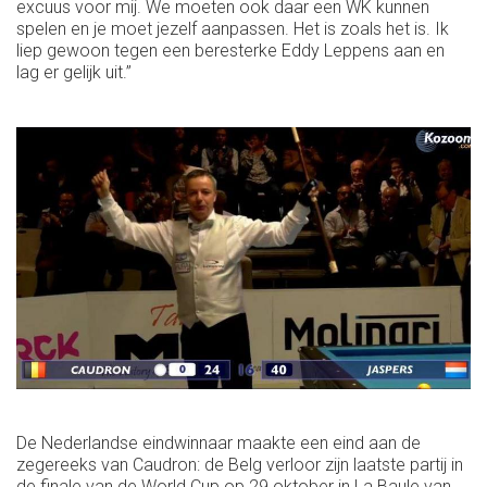
excuus voor mij. We moeten ook daar een WK kunnen
spelen en je moet jezelf aanpassen. Het is zoals het is. Ik
liep gewoon tegen een beresterke Eddy Leppens aan en
lag er gelijk uit.’’
De Nederlandse eindwinnaar maakte een eind aan de
zegereeks van Caudron: de Belg verloor zijn laatste partij in
de finale van de World Cup op 29 oktober in La Baule van