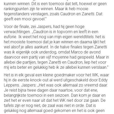
kunnen winnen. Dit is een toernooi dat telt, hoewel er geen
rankingpunten zijn te winnen. Maar ik heb mooie
tegenstanders verslagen, zoals Caudron en Zanetti. Dat
geeft een mooi gevoel.’’
Voor de finale, zei Jaspers, had hij geen hoge
verwachtingen. ,,Caudron is in topvorm en leeft in een
euforie. Ik weet het nog van mijn eigen wereldtitels: het is
het mooiste toernooi dat je kan winnen en daarna lijkt het
wel alsof je alles aankunt. In de halve finales tegen Zanetti
was ik eigenlijk ook underdog, omdat Marco de avond
daarvoor een partij van vijf moyenne had gespeeld. Maar in
allebei die partijen, tegen Zanetti en Caudron, liep het voor
mij iets beter en gelukkig heb ik ze allebei kunnen verslaan.’’
Het is in elk geval een kleine goedmaker voor het WK, waar
hij in de eerste knock-out al werd uitgeschakeld door Eddy
Leppens. Jaspers: ,,Het was ook allemaal zo vreemd daar.
Je reist bijna twee dagen daar naartoe, voor dat ene,
belangrijkste toernooi in een seizoen. Dan kom je daar en
ziet het er even naar uit dat het WK niet door zal gaan. De
tafels zijn er nog niet, de zaal was niet in orde. Dat is
gelukkig nog allemaal goed gekomen en het is ook geen