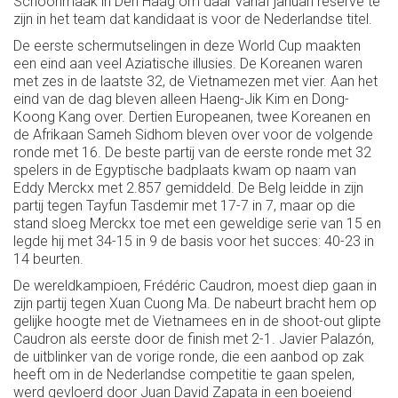
Schoonmaak in Den Haag om daar vanaf januari reserve te
zijn in het team dat kandidaat is voor de Nederlandse titel.
De eerste schermutselingen in deze World Cup maakten
een eind aan veel Aziatische illusies. De Koreanen waren
met zes in de laatste 32, de Vietnamezen met vier. Aan het
eind van de dag bleven alleen Haeng-Jik Kim en Dong-
Koong Kang over. Dertien Europeanen, twee Koreanen en
de Afrikaan Sameh Sidhom bleven over voor de volgende
ronde met 16. De beste partij van de eerste ronde met 32
spelers in de Egyptische badplaats kwam op naam van
Eddy Merckx met 2.857 gemiddeld. De Belg leidde in zijn
partij tegen Tayfun Tasdemir met 17-7 in 7, maar op die
stand sloeg Merckx toe met een geweldige serie van 15 en
legde hij met 34-15 in 9 de basis voor het succes: 40-23 in
14 beurten.
De wereldkampioen, Frédéric Caudron, moest diep gaan in
zijn partij tegen Xuan Cuong Ma. De nabeurt bracht hem op
gelijke hoogte met de Vietnamees en in de shoot-out glipte
Caudron als eerste door de finish met 2-1. Javier Palazón,
de uitblinker van de vorige ronde, die een aanbod op zak
heeft om in de Nederlandse competitie te gaan spelen,
werd gevloerd door Juan David Zapata in een boeiend