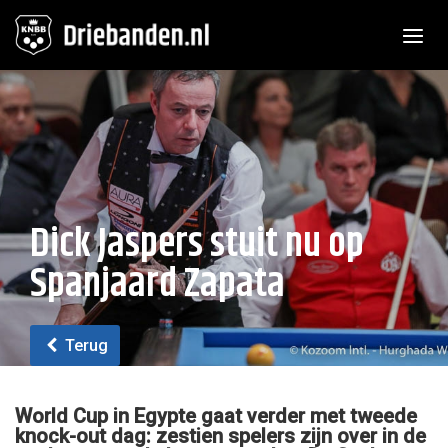
Toggle n
Dick Jaspers stuit nu op
Spanjaard Zapata
Terug
World Cup in Egypte gaat verder met tweede
knock-out dag: zestien spelers zijn over in de