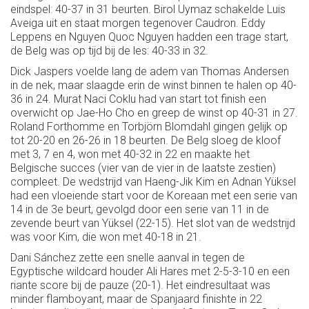
eindspel: 40-37 in 31 beurten. Birol Uymaz schakelde Luis
Aveiga uit en staat morgen tegenover Caudron. Eddy
Leppens en Nguyen Quoc Nguyen hadden een trage start,
de Belg was op tijd bij de les: 40-33 in 32.
Dick Jaspers voelde lang de adem van Thomas Andersen
in de nek, maar slaagde erin de winst binnen te halen op 40-
36 in 24. Murat Naci Coklu had van start tot finish een
overwicht op Jae-Ho Cho en greep de winst op 40-31 in 27.
Roland Forthomme en Torbjörn Blomdahl gingen gelijk op
tot 20-20 en 26-26 in 18 beurten. De Belg sloeg de kloof
met 3, 7 en 4, won met 40-32 in 22 en maakte het
Belgische succes (vier van de vier in de laatste zestien)
compleet. De wedstrijd van Haeng-Jik Kim en Adnan Yüksel
had een vloeiende start voor de Koreaan met een serie van
14 in de 3e beurt, gevolgd door een serie van 11 in de
zevende beurt van Yüksel (22-15). Het slot van de wedstrijd
was voor Kim, die won met 40-18 in 21.
Dani Sánchez zette een snelle aanval in tegen de
Egyptische wildcard houder Ali Hares met 2-5-3-10 en een
riante score bij de pauze (20-1). Het eindresultaat was
minder flamboyant, maar de Spanjaard finishte in 22