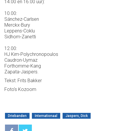
14.00 en 16.00 uur):
10.00:
Sánchez-Carlsen
Merckx-Bury
Leppens-Coklu
Sidhom-Zanetti
12.00:
HJ Kim-Polychronopoulos
Caudron-Uymaz
Forthomme-Kang
Zapata-Jaspers.
Tekst: Frits Bakker
Foto's Kozoom
Driebanden
Internationaal
Jaspers, Dick