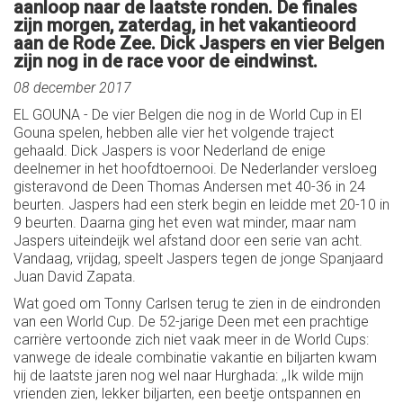
aanloop naar de laatste ronden. De finales
zijn morgen, zaterdag, in het vakantieoord
aan de Rode Zee. Dick Jaspers en vier Belgen
zijn nog in de race voor de eindwinst.
08 december 2017
EL GOUNA - De vier Belgen die nog in de World Cup in El
Gouna spelen, hebben alle vier het volgende traject
gehaald. Dick Jaspers is voor Nederland de enige
deelnemer in het hoofdtoernooi. De Nederlander versloeg
gisteravond de Deen Thomas Andersen met 40-36 in 24
beurten. Jaspers had een sterk begin en leidde met 20-10 in
9 beurten. Daarna ging het even wat minder, maar nam
Jaspers uiteindeijk wel afstand door een serie van acht.
Vandaag, vrijdag, speelt Jaspers tegen de jonge Spanjaard
Juan David Zapata.
Wat goed om Tonny Carlsen terug te zien in de eindronden
van een World Cup. De 52-jarige Deen met een prachtige
carrière vertoonde zich niet vaak meer in de World Cups:
vanwege de ideale combinatie vakantie en biljarten kwam
hij de laatste jaren nog wel naar Hurghada: ,,Ik wilde mijn
vrienden zien, lekker biljarten, een beetje ontspannen en