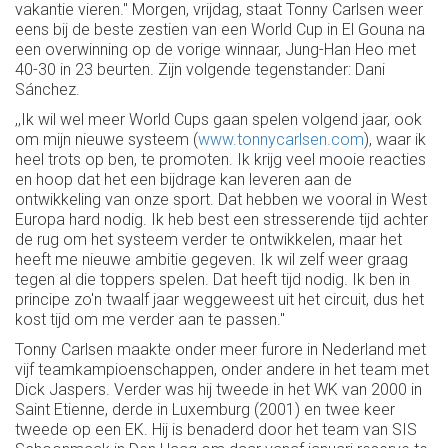
vakantie vieren.'' Morgen, vrijdag, staat Tonny Carlsen weer
eens bij de beste zestien van een World Cup in El Gouna na
een overwinning op de vorige winnaar, Jung-Han Heo met
40-30 in 23 beurten. Zijn volgende tegenstander: Dani
Sánchez.
,,Ik wil wel meer World Cups gaan spelen volgend jaar, ook
om mijn nieuwe systeem (
www.tonnycarlsen.com
), waar ik
heel trots op ben, te promoten. Ik krijg veel mooie reacties
en hoop dat het een bijdrage kan leveren aan de
ontwikkeling van onze sport. Dat hebben we vooral in West
Europa hard nodig. Ik heb best een stresserende tijd achter
de rug om het systeem verder te ontwikkelen, maar het
heeft me nieuwe ambitie gegeven. Ik wil zelf weer graag
tegen al die toppers spelen. Dat heeft tijd nodig. Ik ben in
principe zo'n twaalf jaar weggeweest uit het circuit, dus het
kost tijd om me verder aan te passen.''
Tonny Carlsen maakte onder meer furore in Nederland met
vijf teamkampioenschappen, onder andere in het team met
Dick Jaspers. Verder was hij tweede in het WK van 2000 in
Saint Etienne, derde in Luxemburg (2001) en twee keer
tweede op een EK. Hij is benaderd door het team van SIS