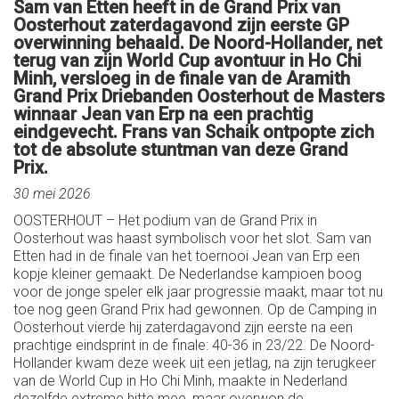
Sam van Etten heeft in de Grand Prix van
Oosterhout zaterdagavond zijn eerste GP
overwinning behaald. De Noord-Hollander, net
terug van zijn World Cup avontuur in Ho Chi
Minh, versloeg in de finale van de Aramith
Grand Prix Driebanden Oosterhout de Masters
winnaar Jean van Erp na een prachtig
eindgevecht. Frans van Schaik ontpopte zich
tot de absolute stuntman van deze Grand
Prix.
30 mei 2026
OOSTERHOUT – Het podium van de Grand Prix in
Oosterhout was haast symbolisch voor het slot. Sam van
Etten had in de finale van het toernooi Jean van Erp een
kopje kleiner gemaakt. De Nederlandse kampioen boog
voor de jonge speler elk jaar progressie maakt, maar tot nu
toe nog geen Grand Prix had gewonnen. Op de Camping in
Oosterhout vierde hij zaterdagavond zijn eerste na een
prachtige eindsprint in de finale: 40-36 in 23/22. De Noord-
Hollander kwam deze week uit een jetlag, na zijn terugkeer
van de World Cup in Ho Chi Minh, maakte in Nederland
dezelfde extreme hitte mee, maar overwon de