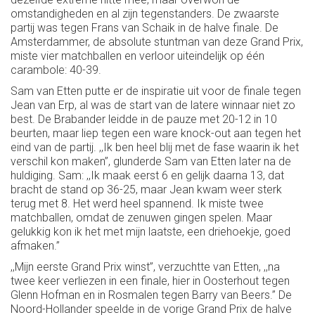
omstandigheden en al zijn tegenstanders. De zwaarste
partij was tegen Frans van Schaik in de halve finale. De
Amsterdammer, de absolute stuntman van deze Grand Prix,
miste vier matchballen en verloor uiteindelijk op één
carambole: 40-39.
Sam van Etten putte er de inspiratie uit voor de finale tegen
Jean van Erp, al was de start van de latere winnaar niet zo
best. De Brabander leidde in de pauze met 20-12 in 10
beurten, maar liep tegen een ware knock-out aan tegen het
eind van de partij. ,,Ik ben heel blij met de fase waarin ik het
verschil kon maken’’, glunderde Sam van Etten later na de
huldiging. Sam: ,,Ik maak eerst 6 en gelijk daarna 13, dat
bracht de stand op 36-25, maar Jean kwam weer sterk
terug met 8. Het werd heel spannend. Ik miste twee
matchballen, omdat de zenuwen gingen spelen. Maar
gelukkig kon ik het met mijn laatste, een driehoekje, goed
afmaken.’’
,,Mijn eerste Grand Prix winst’’, verzuchtte van Etten, ,,na
twee keer verliezen in een finale, hier in Oosterhout tegen
Glenn Hofman en in Rosmalen tegen Barry van Beers.’’ De
Noord-Hollander speelde in de vorige Grand Prix de halve