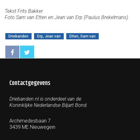
Tekst Frits Bakker
Foto Sam van Etten en Jean van Erp (Paulus Brekelmans)
Driebanden
Erp, Jean van
Etten, Sam van
Contactgegevens
Driebanden.nl is onderdeel van de
Koninklijke Nederlandse Biljart Bond.
Archimedesbaan 7
3439 ME Nieuwegein