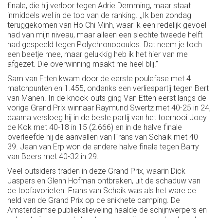
finale, die hij verloor tegen Adrie Demming, maar staat
inmiddels wel in de top van de ranking. ,,Ik ben zondag
teruggekomen van Ho Chi Minh, waar ik een redelijk gevoel
had van mijn niveau, maar alleen een slechte tweede helft
had gespeeld tegen Polychronopoulos. Dat neem je toch
een beetje mee, maar gelukkig heb ik het hier van me
afgezet. Die overwinning maakt me heel blij.’’
Sam van Etten kwam door de eerste poulefase met 4
matchpunten en 1.455, ondanks een verliespartij tegen Bert
van Manen. In de knock-outs ging Van Etten eerst langs de
vorige Grand Prix winnaar Raymund Swertz met 40-25 in 24,
daarna versloeg hij in de beste partij van het toernooi Joey
de Kok met 40-18 in 15 (2.666) en in de halve finale
overleefde hij de aanvallen van Frans van Schaik met 40-
39. Jean van Erp won de andere halve finale tegen Barry
van Beers met 40-32 in 29.
Veel outsiders traden in deze Grand Prix, waarin Dick
Jaspers en Glenn Hofman ontbraken, uit de schaduw van
de topfavorieten. Frans van Schaik was als het ware de
held van de Grand Prix op de snikhete camping. De
Amsterdamse publiekslieveling haalde de schijnwerpers en