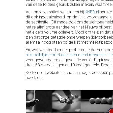
van deze folders gebruik zullen maken, waarmee wi
Van onze websites was alleen bij
KNBB.nl
sprake 
dit ook ingecalculeerd, omdat i.t.t. voorgaande j
de sectiesite. (Dit mede ook om de zichtbaarheid v
het relatief grote aandeel van het Nieuws bij be
het elders volume oplevert. Mooi om te zien dat 
zien dat onze getagde onderwerpen (bijvoorbeeld k
allemaal hoog staan op de lijst met meest bezoch
En, wat we steeds meer proberen te doen op onze 
rolstoelbiljarter met een uitmuntend moyenne in e
zeer gewaardeerd en gaven de verbinding tussen
likes, 63 opmerkingen en 10 keer gedeeld. Dergeli
Kortom: de websites schetsen nog steeds een posit
hoort, dus.