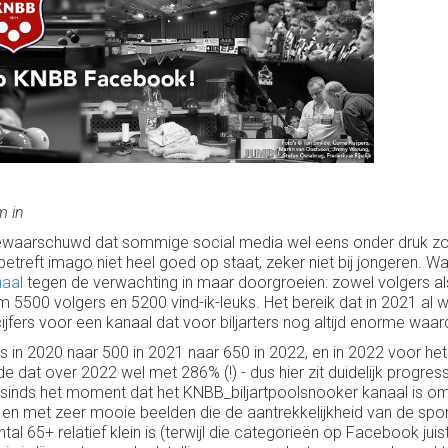
m in
ewaarschuwd dat sommige social media wel eens onder druk z
reft imago niet heel goed op staat, zeker niet bij jongeren. Waar 
aal
tegen de verwachting in maar doorgroeien: zowel volgers als
im 5500 volgers en 5200 vind-ik-leuks. Het bereik dat in 2021 al
fers voor een kanaal dat voor biljarters nog altijd enorme waar
s in 2020 naar 500 in 2021 naar 650 in 2022, en in 2022 voor het
e dat over 2022 wel met 286% (!) - dus hier zit duidelijk progress
s sinds het moment dat het KNBB_biljartpoolsnooker kanaal is 
 en met zeer mooie beelden die de aantrekkelijkheid van de spo
al 65+ relatief klein is (terwijl die categorieën op Facebook jui