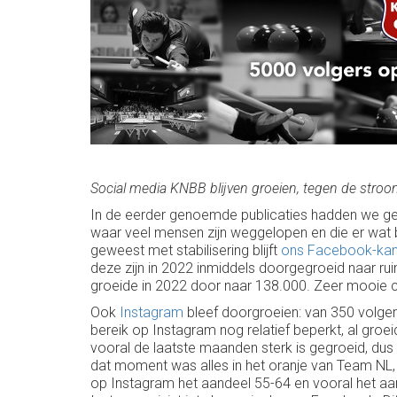
Social media KNBB blijven groeien, tegen de stroo
In de eerder genoemde publicaties hadden we g
waar veel mensen zijn weggelopen en die er wat bet
geweest met stabilisering blijft
ons Facebook-kan
deze zijn in 2022 inmiddels doorgegroeid naar ru
groeide in 2022 door naar 138.000. Zeer mooie cij
Ook
Instagram
bleef doorgroeien: van 350 volger
bereik op Instagram nog relatief beperkt, al groeid
vooral de laatste maanden sterk is gegroeid, du
dat moment was alles in het oranje van Team NL,
op Instagram het aandeel 55-64 en vooral het aant