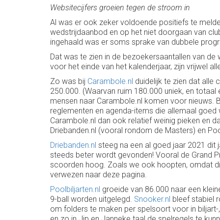
Websitecijfers groeien tegen de stroom in
Al was er ook zeker voldoende positiefs te melden
wedstrijdaanbod en op het niet doorgaan van clu
ingehaald was er soms sprake van dubbele progr
Dat was te zien in de bezoekersaantallen van de
voor het einde van het kalenderjaar, zijn vrijwel a
Zo was bij
Carambole.nl
duidelijk te zien dat al
250.000. (Waarvan ruim 180.000 uniek, en totaal ee
mensen naar Carambole.nl komen voor nieuws. Bez
reglementen en agenda-items die allemaal goed wo
Carambole.nl dan ook relatief weinig pieken en da
Driebanden.nl (vooral rondom de Masters) en Pool
Driebanden.nl
steeg na een al goed jaar 2021 dit
steeds beter wordt gevonden! Vooral de Grand P
scoorden hoog. Zoals we ook hoopten, omdat dit 
verwezen naar deze pagina.
Poolbiljarten.nl
groeide van 86.000 naar een klein
9-ball worden uitgelegd.
Snooker.nl
bleef stabiel 
om folders te maken per spelsoort voor in bilja
en zo in Jip en Janneke taal de spelregels te kunne