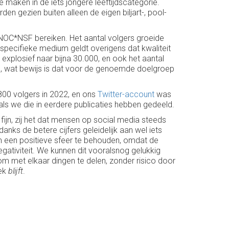
e maken in de iets jongere leeftijdscategorie.
 gezien buiten alleen de eigen biljart-, pool-
en NOC*NSF bereiken. Het aantal volgers groeide
specifieke medium geldt overigens dat kwaliteit
 explosief naar bijna 30.000, en ook het aantal
n!), wat bewijs is dat voor de genoemde doelgroep
800 volgers in 2022, en ons
Twitter-account
was
ls we die in eerdere publicaties hebben gedeeld.
n fijn, zij het dat mensen op social media steeds
nks de betere cijfers geleidelijk aan wel iets
m een positieve sfeer te behouden, omdat de
egativiteit. We kunnen dit vooralsnog gelukkig
m met elkaar dingen te delen, zonder risico door
lek
blijft
.