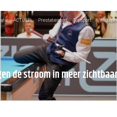
atie
ACTUEEL
Prestatiesport
Topsport
Veilig spo
gen de stroom in meer zichtbaa