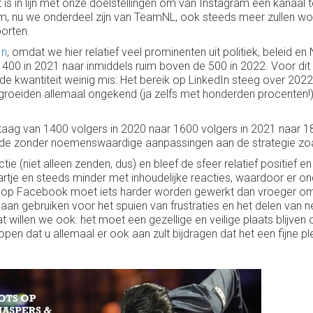
 is in lijn met onze doelstellingen om van Instagram een kanaal t
 nu we onderdeel zijn van TeamNL, ook steeds meer zullen worden
orten.
In
, omdat we hier relatief veel prominenten uit politiek, beleid 
400 in 2021 naar inmiddels ruim boven de 500 in 2022. Voor dit 
 de kwantiteit weinig mis: Het bereik op LinkedIn steeg over 2022
ers groeiden allemaal ongekend (ja zelfs met honderden procente
aag van 1400 volgers in 2020 naar 1600 volgers in 2021 naar 1
beide zonder noemenswaardige aanpassingen aan de strategie zoa
ie (niet alleen zenden, dus) en bleef de sfeer relatief positief e
tje en steeds minder met inhoudelijke reacties, waardoor er onda
ral op Facebook moet iets harder worden gewerkt dan vroeger o
gaan gebruiken voor het spuien van frustraties en het delen van n
llen we ook: het moet een gezellige en veilige plaats blijven o
en dat u allemaal er ook aan zult bijdragen dat het een fijne p