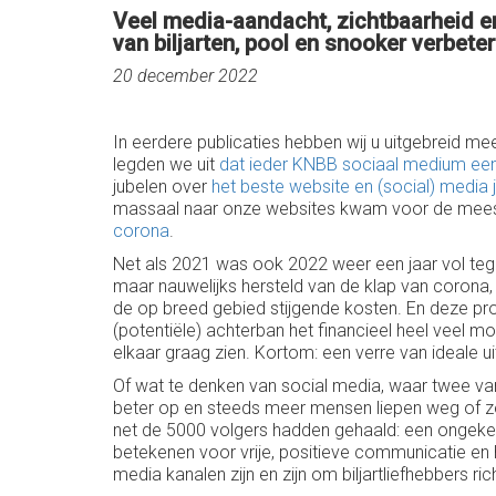
Veel media-aandacht, zichtbaarheid en
van biljarten, pool en snooker verbeter
20 december 2022
In eerdere publicaties hebben wij u uitgebreid 
legden we uit
dat ieder KNBB sociaal medium een
jubelen over
het beste website en (social) media j
massaal naar onze websites kwam voor de mees
corona
.
Net als 2021 was ook 2022 weer een jaar vol teg
maar nauwelijks hersteld van de klap van corona
de op breed gebied stijgende kosten. En deze pro
(potentiële) achterban het financieel heel veel moe
elkaar graag zien. Kortom: een verre van ideale
Of wat te denken van social media, waar twee van 
beter op en steeds meer mensen liepen weg of zeid
net de 5000 volgers hadden gehaald: een ongeken
betekenen voor vrije, positieve communicatie en h
media kanalen zijn en zijn om biljartliefhebbers ric