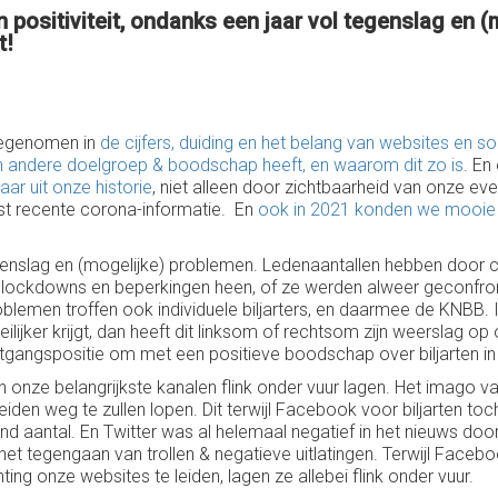
 positiviteit, ondanks een jaar vol tegenslag en 
t!
meegenomen in
de cijfers, duiding en het belang van websites en s
 andere doelgroep & boodschap heeft, en waarom dit zo is
. En
aar uit onze historie
, niet alleen door zichtbaarheid van onze 
t recente corona-informatie. En
ook in 2021 konden we mooie c
enslag en (mogelijke) problemen. Ledenaantallen hebben door co
, lockdowns en beperkingen heen, of ze werden alweer geconfro
blemen troffen ook individuele biljarters, en daarmee de KNBB.
ilijker krijgt, dan heeft dit linksom of rechtsom zijn weerslag op o
 uitgangspositie om met een positieve boodschap over biljarten
onze belangrijkste kanalen flink onder vuur lagen. Het imago va
en weg te zullen lopen. Dit terwijl Facebook voor biljarten toch 
d aantal. En Twitter was al helemaal negatief in het nieuws do
et tegengaan van trollen & negatieve uitlatingen. Terwijl Facebo
hting onze websites te leiden, lagen ze allebei flink onder vuur.