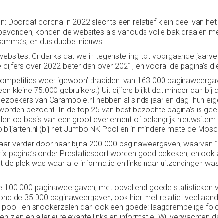
: Doordat corona in 2022 slechts een relatief klein deel van he
bavonden, konden de websites als vanouds volle bak draaien me
amma’s, en dus dubbel nieuws.
 websites! Ondanks dat we in tegenstelling tot voorgaande jaar
lle cijfers over 2022 beter dan over 2021, en vooral de pagina’s di
le competities weer ‘gewoon’ draaiden: van 163.000 paginaweerga
n kleine 75.000 gebruikers.) Uit cijfers blijkt dat minder dan bij
oekers van Carambole.nl hebben al sinds jaar en dag hun eigen 
rden bezocht. In de top 25 van best bezochte pagina’s is geen e
len op basis van een groot evenement of belangrijk nieuwsitem. P
biljarten.nl (bij het Jumbo NK Pool en in mindere mate de Mosc
 jaar verder door naar bijna 200.000 paginaweergaven, waarvan 1
rix pagina’s onder Prestatiesport worden goed bekeken, en ook
de plek was waar alle informatie en links naar uitzendingen wa
e 100.000 paginaweergaven, met opvallend goede statistieken vo
rond de 35.000 paginaweergaven, ook hier met relatief veel aanda
rt-, pool- en snookerzalen dan ook een goede: laagdrempelige f
n zien en allerlei relevante links en informatie. Wij verwachten da