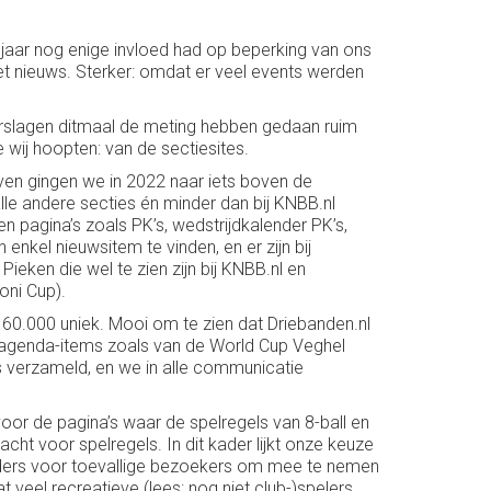
t jaar nog enige invloed had op beperking van ons
t nieuws. Sterker: omdat er veel events werden
verslagen ditmaal de meting hebben gedaan ruim
e wij hoopten: van de sectiesites.
ven gingen we in 2022 naar iets boven de
 alle andere secties én minder dan bij KNBB.nl
pagina’s zoals PK’s, wedstrijdkalender PK’s,
nkel nieuwsitem te vinden, en er zijn bij
ieken die wel te zien zijn bij KNBB.nl en
oni Cup).
60.000 uniek. Mooi om te zien dat Driebanden.nl
 agenda-items zoals van de World Cup Veghel
s verzameld, en we in alle communicatie
or de pagina’s waar de spelregels van 8-ball en
cht voor spelregels. In dit kader lijkt onze keuze
olders voor toevallige bezoekers om mee te nemen
t veel recreatieve (lees: nog niet club-)spelers