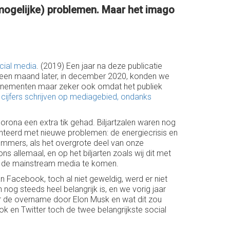
(mogelijke) problemen. Maar het imago
ocial media
. (2019) Een jaar na deze publicatie
 een maand later, in december 2020, konden we
evenementen maar zeker ook omdat het publiek
ijfers schrijven op mediagebied, ondanks
rona een extra tik gehad. Biljartzalen waren nog
nteerd met nieuwe problemen: de energiecrisis en
 Immers, als het overgrote deel van onze
ns allemaal, en op het biljarten zoals wij dit met
 in de mainstream media te komen.
n Facebook, toch al niet geweldig, werd er niet
nog steeds heel belangrijk is, en we vorig jaar
or de overname door Elon Musk en wat dit zou
ok en Twitter toch de twee belangrijkste social