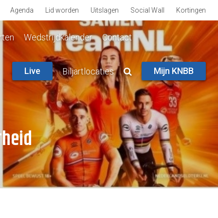
Agenda
Lid worden
Uitslagen
Social Wall
Kortingen
rten
Wedstrijdkalender
Contact
Live
Mijn KNBB
Biljartlocaties
rheid