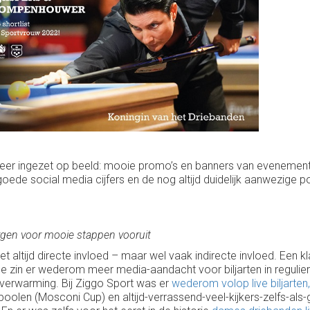
er ingezet op beeld: mooie promo’s en banners van evenementen 
goede social media cijfers en de nog altijd duidelijk aanwezige po
rgen voor mooie stappen vooruit
t altijd directe invloed – maar wel vaak indirecte invloed. Een k
ene zin er wederom meer media-aandacht voor biljarten in regulie
rtverwarming. Bij Ziggo Sport was er
wederom volop live biljarten
 poolen (Mosconi Cup) en altijd-verrassend-veel-kijkers-zelfs-a