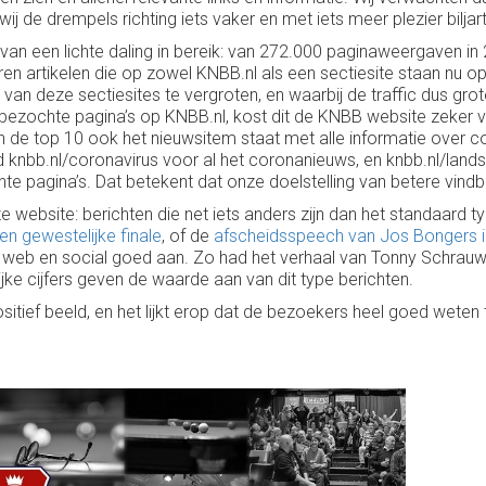
j de drempels richting iets vaker en met iets meer plezier biljar
van een lichte daling in bereik: van 272.000 paginaweergaven in
aren artikelen die op zowel KNBB.nl als een sectiesite staan nu
an deze sectiesites te vergroten, en waarbij de traffic dus grot
st bezochte pagina’s op KNBB.nl, kost dit de KNBB website zeker 
in de top 10 ook het nieuwsitem staat met alle informatie over
nbb.nl/coronavirus voor al het coronanieuws, en knbb.nl/landsfin
te pagina’s. Dat betekent dat onze doelstelling van betere vindb
website: berichten die net iets anders zijn dan het standaard ty
en gewestelijke finale
, of de
afscheidsspeech van Jos Bongers i
 web en social goed aan. Zo had het verhaal van Tonny Schrauw
jke cijfers geven de waarde aan van dit type berichten.
ief beeld, en het lijkt erop dat de bezoekers heel goed weten t