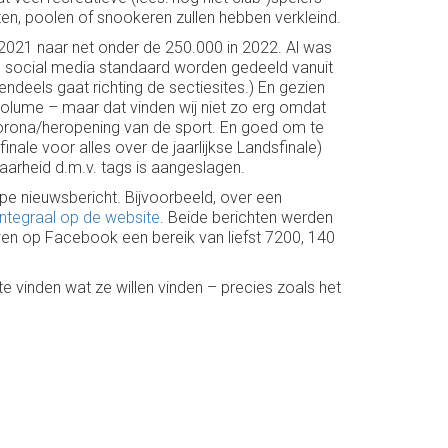
ten, poolen of snookeren zullen hebben verkleind.
 2021 naar net onder de 250.000 in 2022. Al was
 op social media standaard worden gedeeld vanuit
endeels gaat richting de sectiesites.) En gezien
volume – maar dat vinden wij niet zo erg omdat
 corona/heropening van de sport. En goed om te
ale voor alles over de jaarlijkse Landsfinale)
aarheid d.m.v. tags is aangeslagen.
pe nieuwsbericht. Bijvoorbeeld, over een
ntegraal op de website
. Beide berichten werden
en op Facebook een bereik van liefst 7200, 140
e vinden wat ze willen vinden – precies zoals het