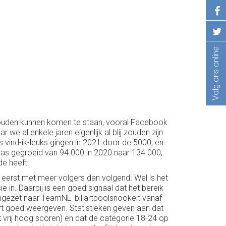
Volg ons online
ouden kunnen komen te staan, vooral Facebook
we al enkele jaren eigenlijk al blij zouden zijn
 vind-ik-leuks gingen in 2021 door de 5000, en
 was gegroeid van 94.000 in 2020 naar 134.000,
de heeft!
 eerst met meer volgers dan volgend. Wel is het
ie in. Daarbij is een goed signaal dat het bereik
omgezet naar TeamNL_biljartpoolsnooker: vanaf
rt goed weergeven. Statistieken geven aan dat
st vrij hoog scoren) en dat de categorie 18-24 op