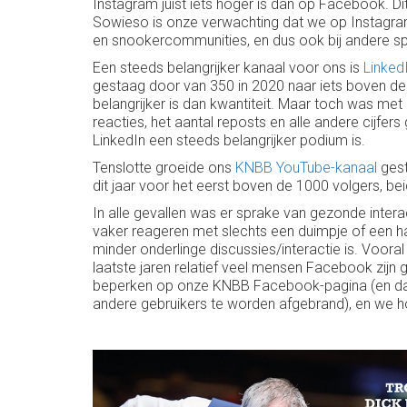
Instagram juist iets hoger is dan op Facebook. Dit
Sowieso is onze verwachting dat we op Instagram,
en snookercommunities, en dus ook bij andere sp
Een steeds belangrijker kanaal voor ons is
Linked
gestaag door van 350 in 2020 naar iets boven de 
belangrijker is dan kwantiteit. Maar toch was met
reacties, het aantal reposts en alle andere cijf
LinkedIn een steeds belangrijker podium is.
Tenslotte groeide ons
KNBB YouTube-kanaal
gest
dit jaar voor het eerst boven de 1000 volgers, 
In alle gevallen was er sprake van gezonde interact
vaker reageren met slechts een duimpje of een har
minder onderlinge discussies/interactie is. Voo
laatste jaren relatief veel mensen Facebook zijn 
beperken op onze KNBB Facebook-pagina (en dat wi
andere gebruikers te worden afgebrand), en we hop