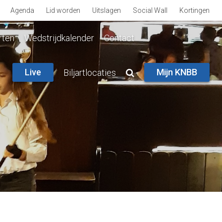
Agenda
Lid worden
Uitslagen
Social Wall
Kortingen
rten
Wedstrijdkalender
Contact
Live
Mijn KNBB
Biljartlocaties