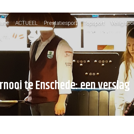
atie
ACTUEEL
Prestatiesport
Topsport
Veilig spo
rnooi te Enschede: een verslag