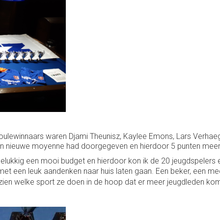
 poulewinnaars waren Djami Theunisz, Kaylee Emons, Lars Verhaeg
zijn nieuwe moyenne had doorgegeven en hierdoor 5 punten meer 
k gelukkig een mooi budget en hierdoor kon ik de 20 jeugdspelers
 een leuk aandenken naar huis laten gaan. Een beker, een medail
ten zien welke sport ze doen in de hoop dat er meer jeugdleden ko