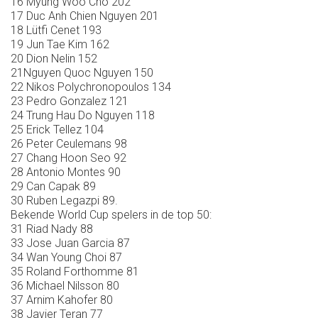
16 Myung Woo Cho 202
17 Duc Anh Chien Nguyen 201
18 Lütfi Cenet 193
19 Jun Tae Kim 162
20 Dion Nelin 152
21Nguyen Quoc Nguyen 150
22 Nikos Polychronopoulos 134
23 Pedro Gonzalez 121
24 Trung Hau Do Nguyen 118
25 Erick Tellez 104
26 Peter Ceulemans 98
27 Chang Hoon Seo 92
28 Antonio Montes 90
29 Can Capak 89
30 Ruben Legazpi 89.
Bekende World Cup spelers in de top 50:
31 Riad Nady 88
33 Jose Juan Garcia 87
34 Wan Young Choi 87
35 Roland Forthomme 81
36 Michael Nilsson 80
37 Arnim Kahofer 80
38 Javier Teran 77