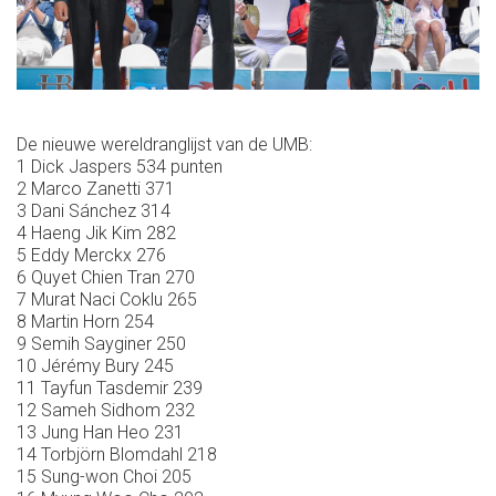
De nieuwe wereldranglijst van de UMB:
1 Dick Jaspers 534 punten
2 Marco Zanetti 371
3 Dani Sánchez 314
4 Haeng Jik Kim 282
5 Eddy Merckx 276
6 Quyet Chien Tran 270
7 Murat Naci Coklu 265
8 Martin Horn 254
9 Semih Sayginer 250
10 Jérémy Bury 245
11 Tayfun Tasdemir 239
12 Sameh Sidhom 232
13 Jung Han Heo 231
14 Torbjörn Blomdahl 218
15 Sung-won Choi 205