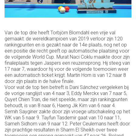
Van de top drie heeft Torbjörn Blomdahl een vrije val
gemaakt: de wereldkampioen van 2019 verloor zijn 120
rankingpunten en is gezakt naar de 14e plaats, nog net op
een positie die recht geeft op automatische plaatsing voor
de volgende World Cup. Murat Naci Coklu maakte door zijn
finaleplaats tegen Jaspers een reuzensprong. Hij steeg van
17 naar 7, waardoor hij voor de volgende toernooien weer
een automatisch ticket krijgt. Martin Horn is van 12 naar 8
door zijn plaats in de halve finale.
Voor wat de top tien betreft is Dani Sánchez vergeleken bij
de vorige ranglijst van 4 naar 3, Eddy Merckx van 7 naar 5,
Quyet Chien Tran, die niet speelde, maar zijn rankingpunten
behoudt, is van 8 naar 6, Haeng Jik Kim van 6 naar 4.
Semih Sayginer zakte door zijn vroege uitschakeling op het
WK van 5 naar 9. Tayfun Tasdemir gaat van 10 naar 11,
Sameh Sidhom van 9 naar 12. Peter Ceulemans heeft door
zijn prachtige resultaten in Sharm El Sheikh over twee
toernooien een sprong gemaakt van 47 naar 26. Roland