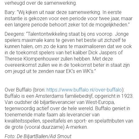
verheugd over de samenwerking.
Bary: “Wij kijken uit naar deze samenwerking. In eerste
instantie is gekozen voor een periode voor twee jaar, maar
een langere periode behoort zeker tot de mogelijkheden.”
Deegens: “Talentontwikkeling staat bij ons voorop. Jonge
spelers maximale kans te geven het beste uit zichzelf te
kunnen halen, om zo de kans te maximaliseren dat we ook
in de toekomst spelers van het kaliber Dick Jaspers of
Therese Klompenhouwer zullen hebben. Met deze
overeenkomst zullen we in de toekomst beter in staat zijn
om jeugd uit te zenden naar EK’s en WK’s.”
Over Buffalo (bron:
https://www.buffalo.nl/over-buffalo
):
Buffalo is een Amsterdams familiebedrijf, opgericht in 1923.
Van oudsher dé biljartleverancier van West-Europa,
tegenwoordig actief over de hele wereld. Buffalo geniet in
toenemende mate faam als leverancier van
kwaliteitsspellen, speeltafels en sport- en spelattributen van
de grote (vooral duurzame) A-merken.
Foto: De BiljartBallen/Ad Smout