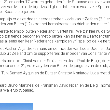
21 en onder 17 worden gehouden in de Spaanse enclave waar al 
 ver van Murcia, de biljartzaal ligt op dat terrein waar vele Spaa
e Spaanse biljarters.
 zijn er deze dagen neergestreken: Joris van ’t Zelfden (21) 
yden van Buren (12) voor het kampioenschap driebanden onder 1
n eerste toernooi buiten Nederland’’, vertelt hij. ,,We zijn hier nu
op zijn tiende begonnen met biljarten, kan trainen in Biljartcentr
ij was al eens een keer Nederlands kampioen vrij spel op de kleine ta
met Paul en Anja Brekelmans en de moeder van Luca. Joeri e
lub uit Zeeland om te supporteren: de moeder van Joris, tante 
getraind door Christ van der Smissen en Jean Paul de Bruijn, do
toernooi onder 21, voor Jayden van Buren, de jongste van de club, 
 de Turk Samed Aygun en de Duitser Christov Kisniarov. Luca met
panjaard Bruno Martinez, de Fransman David Noah en de Belg Thom
a Wallerup (Spanje).