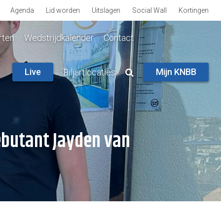
Agenda
Lid worden
Uitslagen
Social Wall
Kortingen
rten
Wedstrijdkalender
Contact
Live
Mijn KNBB
Biljartlocaties
ebutant Jayden van