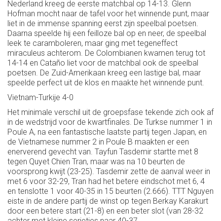
Nederland kreeg de eerste matchbal op 14-13. Glenn
Hofman mocht naar de tafel voor het winnende punt, maar
liet in de immense spanning eerst zijn speelbal poetsen.
Daarna speelde hij een feilloze bal op en neer, de speelbal
leek te caramboleren, maar ging met tegeneffect
miraculeus achterom. De Colombianen kwamen terug tot
14-14 en Cataño liet voor de matchbal ook de speelbal
poetsen. De Zuid-Amerikaan kreeg een lastige bal, maar
speelde perfect uit de klos en maakte het winnende punt.
Vietnam-Turkije 4-0
Het minimale verschil uit de groepsfase tekende zich ook af
in de wedstrijd voor de kwartfinales. De Turkse nummer 1 in
Poule A, na een fantastische laatste partij tegen Japan, en
de Vietnamese nummer 2 in Poule B maakten er een
enerverend gevecht van. Tayfun Tasdemir startte met 8
tegen Quyet Chien Tran, maar was na 10 beurten de
voorsprong kwijt (23-25). Tasdemir zette de aanval weer in
met 6 voor 32-29, Tran had het betere eindschot met 6, 4
en tenslotte 1 voor 40-35 in 15 beurten (2.666). TTT Nguyen
eiste in de andere partij de winst op tegen Berkay Karakurt
door een betere start (21-8) en een beter slot (van 28-32
achter met kleine serietjes naar 40-37.