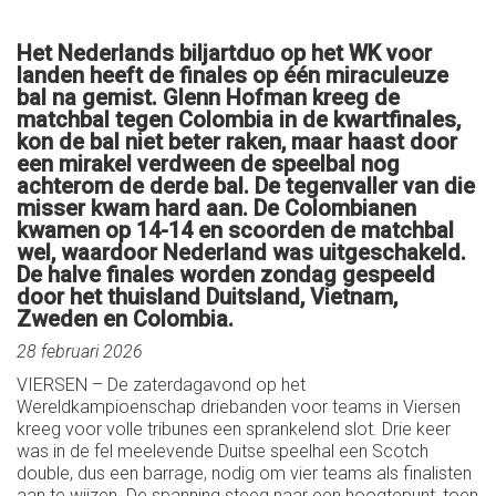
Het Nederlands biljartduo op het WK voor
landen heeft de finales op één miraculeuze
bal na gemist. Glenn Hofman kreeg de
matchbal tegen Colombia in de kwartfinales,
kon de bal niet beter raken, maar haast door
een mirakel verdween de speelbal nog
achterom de derde bal. De tegenvaller van die
misser kwam hard aan. De Colombianen
kwamen op 14-14 en scoorden de matchbal
wel, waardoor Nederland was uitgeschakeld.
De halve finales worden zondag gespeeld
door het thuisland Duitsland, Vietnam,
Zweden en Colombia.
28 februari 2026
VIERSEN – De zaterdagavond op het
Wereldkampioenschap driebanden voor teams in Viersen
kreeg voor volle tribunes een sprankelend slot. Drie keer
was in de fel meelevende Duitse speelhal een Scotch
double, dus een barrage, nodig om vier teams als finalisten
aan te wijzen. De spanning steeg naar een hoogtepunt, toen