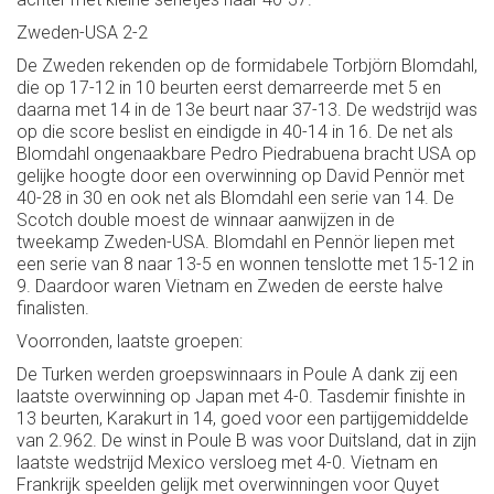
Zweden-USA 2-2
De Zweden rekenden op de formidabele Torbjörn Blomdahl,
die op 17-12 in 10 beurten eerst demarreerde met 5 en
daarna met 14 in de 13e beurt naar 37-13. De wedstrijd was
op die score beslist en eindigde in 40-14 in 16. De net als
Blomdahl ongenaakbare Pedro Piedrabuena bracht USA op
gelijke hoogte door een overwinning op David Pennör met
40-28 in 30 en ook net als Blomdahl een serie van 14. De
Scotch double moest de winnaar aanwijzen in de
tweekamp Zweden-USA. Blomdahl en Pennör liepen met
een serie van 8 naar 13-5 en wonnen tenslotte met 15-12 in
9. Daardoor waren Vietnam en Zweden de eerste halve
finalisten.
Voorronden, laatste groepen:
De Turken werden groepswinnaars in Poule A dank zij een
laatste overwinning op Japan met 4-0. Tasdemir finishte in
13 beurten, Karakurt in 14, goed voor een partijgemiddelde
van 2.962. De winst in Poule B was voor Duitsland, dat in zijn
laatste wedstrijd Mexico versloeg met 4-0. Vietnam en
Frankrijk speelden gelijk met overwinningen voor Quyet