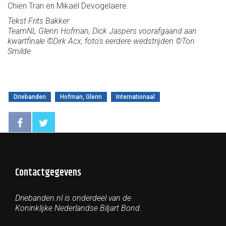
Chien Tran en Mikaël Devogelaere.
Tekst Frits Bakker
TeamNL Glenn Hofman, Dick Jaspers voorafgaand aan
kwartfinale ©Dirk Acx, foto's eerdere wedstrijden ©Ton
Smilde
Driebanden
Hofman, Glenn
Internationaal
Contactgegevens
Driebanden.nl is onderdeel van de
Koninklijke Nederlandse Biljart Bond.