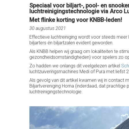
Speciaal voor biljart-, pool- en snoo
luchtreinigingstechnologie via Arco L
Met flinke korting voor KNBB-leden!
30 augustus 2021
Effectieve luchtreiniging wordt voor steeds meer b
biljarters én biljartzalen evident geworden.
Als KNBB helpen wij graag om lokaliteiten te stim
gezondheidsomstandigheden) voor spelers zo op
Zo hadden we onlangs dit veelgelezen artikel
Sch
luchtzuiveringsmachines Medi of Pura met liefst 2
Als gevolg van dit artikel kwamen wij in contact 
Biljartvereniging Horna (inderdaad, dat prachtig
luchtreinigingstechnologie.