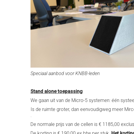
Speciaal aanbod voor KNBB-leden
Stand alone toepassing
We gaan uit van de Micro-5 systemen: één syst
Is de ruimte groter, dan eenvoudigweg meer Mirco-
.
De normale prijs van de cellen is € 1185,00 exclu
De korting is € 190,00 ex btw per stuk.
Het korti