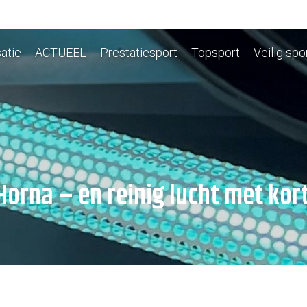
atie
ACTUEEL
Prestatiesport
Topsport
Veilig spo
Horna – en reinig lucht met kor