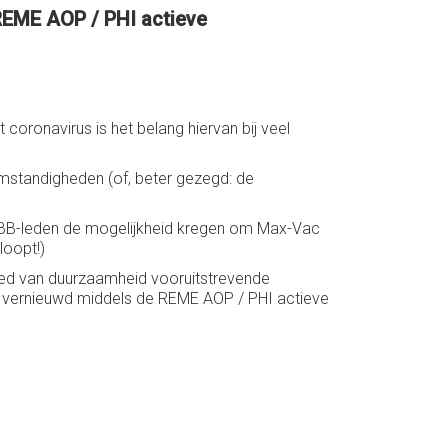
 REME AOP / PHI actieve
 coronavirus is het belang hiervan bij veel
lomstandigheden (of, beter gezegd: de
BB-leden de mogelijkheid kregen om Max-Vac
loopt!)
bied van duurzaamheid vooruitstrevende
eft vernieuwd middels de REME AOP / PHI actieve