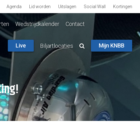
Agenda
Lid worden
Uitslagen
Social Wall
Kortingen
rten
Wedstrijdkalender
Contact
Live
Mijn KNBB
Biljartlocaties
ting!