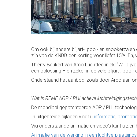
Om ook bij andere biljart-, pool- en snookerzalen 
zijn van de KNBB een korting voor liefst 15%. En
Thierry Beukert van Arco Luchttechniek: “Wij blijv
een oplossing – en zeker in de vele biljart-, pool- 
Onderstaand het aanbod, zoals door Arco aan on
Wat is REME AOP / PHI actieve luchtreinigingstec
De mondiaal gepatenteerde AOP / PHI technologie 
In uitgebreide bijlagen vindt u
informatie
,
promoti
Via onderstaande animatie en video’s kunt u zien h
Animatie van de werking in een luchtverplaatsin