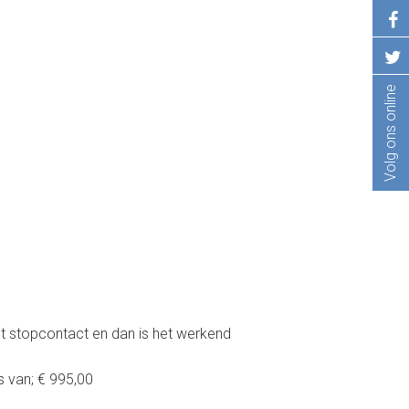
Volg ons online
het stopcontact en dan is het werkend
s van; € 995,00