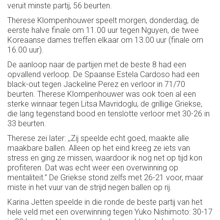
veruit minste partij, 56 beurten.
Therese Klompenhouwer speelt morgen, donderdag, de
eerste halve finale om 11.00 uur tegen Nguyen, de twee
Koreaanse dames treffen elkaar om 13.00 uur (finale om
16.00 uur).
De aanloop naar de partijen met de beste 8 had een
opvallend verloop. De Spaanse Estela Cardoso had een
black-out tegen Jackeline Perez en verloor in 71/70
beurten. Therese Klompenhouwer was ook toen al een
sterke winnaar tegen Litsa Mavridoglu, de grillige Griekse,
die lang tegenstand bood en tenslotte verloor met 30-26 in
33 beurten.
Therese zei later: ,,Zij speelde echt goed, maakte alle
maakbare ballen. Alleen op het eind kreeg ze iets van
stress en ging ze missen, waardoor ik nog net op tijd kon
profiteren. Dat was echt weer een overwinning op
mentaliteit.’’ De Griekse stond zelfs met 26-21 voor, maar
miste in het vuur van de strijd negen ballen op rij.
Karina Jetten speelde in die ronde de beste partij van het
hele veld met een overwinning tegen Yuko Nishimoto: 30-17