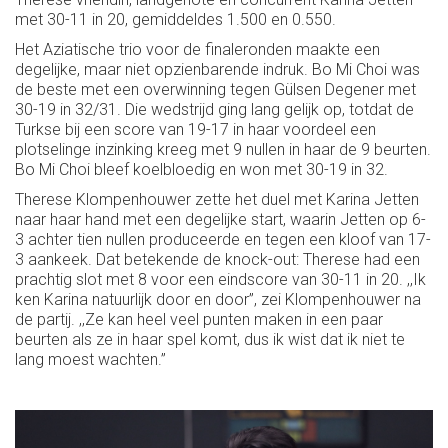
met 30-11 in 20, gemiddeldes 1.500 en 0.550.
Het Aziatische trio voor de finaleronden maakte een
degelijke, maar niet opzienbarende indruk. Bo Mi Choi was
de beste met een overwinning tegen Gülsen Degener met
30-19 in 32/31. Die wedstrijd ging lang gelijk op, totdat de
Turkse bij een score van 19-17 in haar voordeel een
plotselinge inzinking kreeg met 9 nullen in haar de 9 beurten.
Bo Mi Choi bleef koelbloedig en won met 30-19 in 32.
Therese Klompenhouwer zette het duel met Karina Jetten
naar haar hand met een degelijke start, waarin Jetten op 6-
3 achter tien nullen produceerde en tegen een kloof van 17-
3 aankeek. Dat betekende de knock-out: Therese had een
prachtig slot met 8 voor een eindscore van 30-11 in 20. ,,Ik
ken Karina natuurlijk door en door’’, zei Klompenhouwer na
de partij. ,,Ze kan heel veel punten maken in een paar
beurten als ze in haar spel komt, dus ik wist dat ik niet te
lang moest wachten.’’