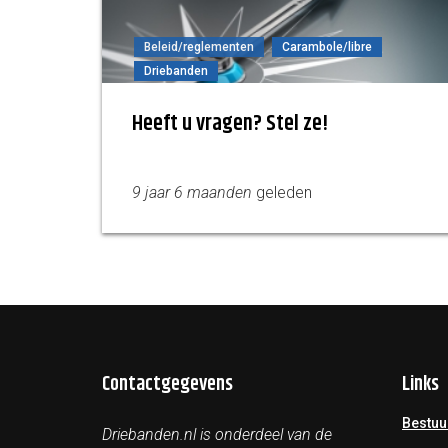
Beleid/reglementen
Carambole/libre
Driebanden
Heeft u vragen? Stel ze!
9 jaar 6 maanden
geleden
Contactgegevens
Links
Bestuu
Driebanden.nl is onderdeel van de