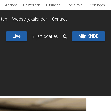
Agenda
Lid worden
Uitslagen
Social Wall
Kortingen
rten
Wedstrijdkalender
Contact
Live
Mijn KNBB
Biljartlocaties