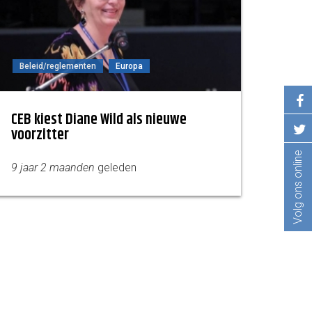
Beleid/reglementen
Europa
CEB kiest Diane Wild als nieuwe
voorzitter
Volg ons online
9 jaar 2 maanden
geleden