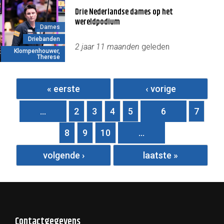
Drie Nederlandse dames op het
wereldpodium
Dames
Driebanden
2 jaar 11 maanden
geleden
Klompenhouwer,
Therese
Pagina's
« eerste
‹ vorige
…
2
3
4
5
6
7
8
9
10
…
volgende ›
laatste »
Contactgegevens