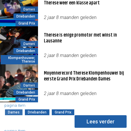
Therese weer een klasse apart
Dames
Driebanden
2 jaar 8 maanden
geleden
Grand Prix
Therese is enige promotor met winst in
Lausanne
Dames
Driebanden
2 jaar 8 maanden
geleden
Klompenhouwer,
Therese
Moyennerecord Therese Klompenhouwer bij
eerste Grand Prix Driebanden Dames
Dames
Driebanden
2 jaar 8 maanden
geleden
Grand Prix
pagina item
Dames
Driebanden
Grand Prix
Lees verder
pagina item