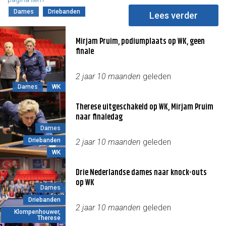
Dames
Driebanden
Lees verder
Mirjam Pruim, podiumplaats op WK, geen
finale
2 jaar 10 maanden
geleden
Dames
WK
Therese uitgeschakeld op WK, Mirjam Pruim
naar finaledag
Dames
Driebanden
2 jaar 10 maanden
geleden
WK
Drie Nederlandse dames naar knock-outs
op WK
Dames
Driebanden
2 jaar 10 maanden
geleden
Klompenhouwer,
Therese