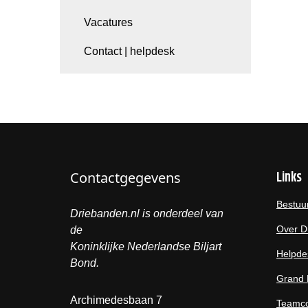
Vacatures
Contact | helpdesk
Links
Contactgegevens
Bestuu
Driebanden.nl is onderdeel van
Over D
de
Koninklijke Nederlandse Biljart
Helpde
Bond.
Grand 
Archimedesbaan 7
Teamco