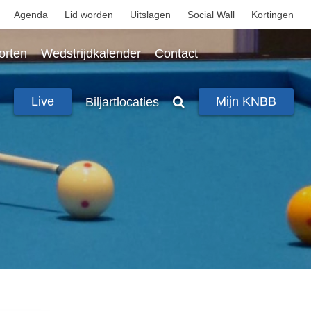
Agenda
Lid worden
Uitslagen
Social Wall
Kortingen
porten
Wedstrijdkalender
Contact
Live
Mijn KNBB
Biljartlocaties