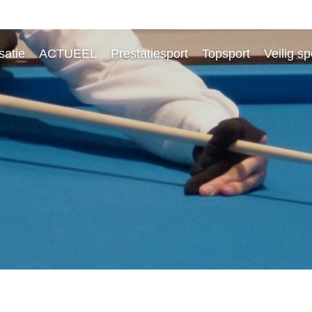
satie
ACTUEEL
Prestatiesport
Topsport
Veilig s