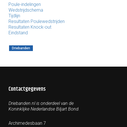
Poule-indelingen
Wedstrijdschema
Tijdlijn
Resultaten Poulewedstrijden
Resultaten Knock-out
Eindstand
Driebanden
Contactgegevens
Driebanden.nl is onderdeel van de
Koninklijke Nederlandse Biljart Bond.
Archimedesbaan 7