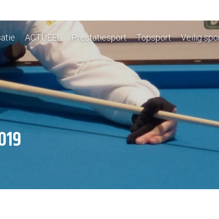
atie
ACTUEEL
Prestatiesport
Topsport
Veilig spo
019