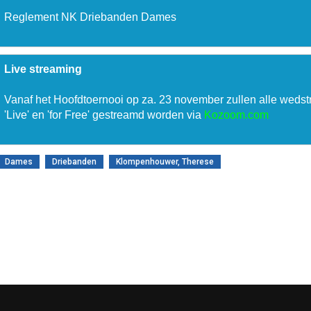
Reglement NK Driebanden Dames

Live streaming
Vanaf het Hoofdtoernooi op za. 23 november zullen alle wedstr
'Live' en 'for Free' gestreamd worden via 
Kozoom.com
Dames
Driebanden
Klompenhouwer, Therese