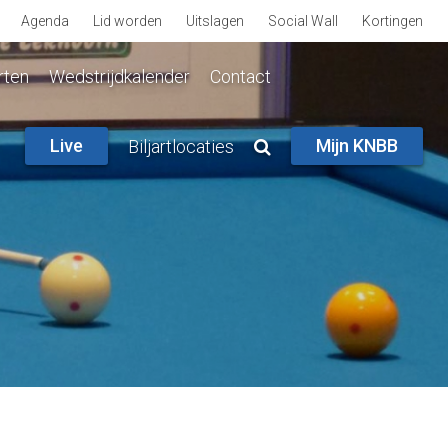
Agenda
Lid worden
Uitslagen
Social Wall
Kortingen
rten
Wedstrijdkalender
Contact
Live
Mijn KNBB
Biljartlocaties