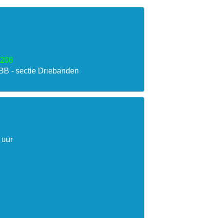
51208
B - sectie Driebanden

uur
